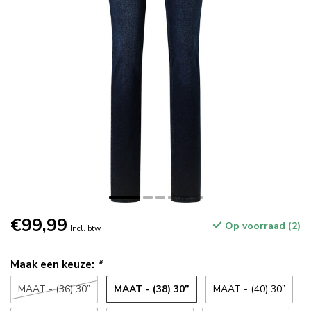
€99,99
Op voorraad (2)
Incl. btw
Maak een keuze:
*
MAAT - (38) 30”
MAAT - (36) 30”
MAAT - (40) 30”