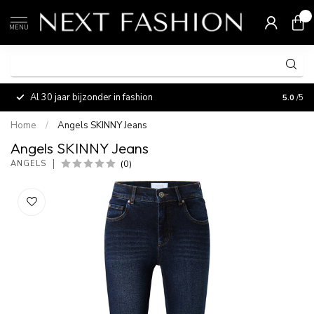
0
MENU
Al 30 jaar bijzonder in fashion
Vermaa
5.0
/5
Home
/
Angels SKINNY Jeans
Angels SKINNY Jeans
(0)
ANGELS