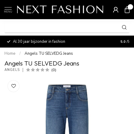
0
MENU
Al 30 jaar bijzonder in fashion
Vermaa
5.0
/5
Home
/
Angels TU SELVEDG Jeans
Angels TU SELVEDG Jeans
(0)
ANGELS