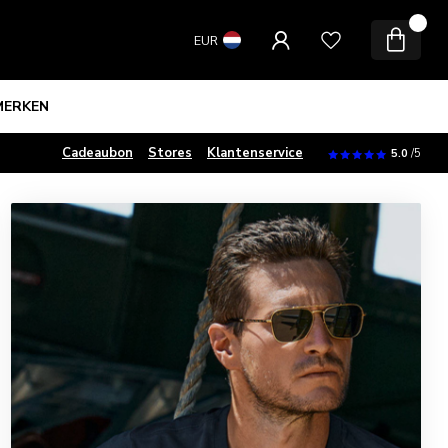
0
EUR
MERKEN
Cadeaubon
Stores
Klantenservice
5.0
/5