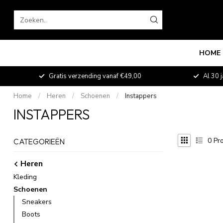
HOME
fde
Gratis verzending vanaf €49,00
Al 30 j
Home
/
Heren
/
Schoenen
/
Instappers
INSTAPPERS
0
Pro
CATEGORIEËN
Heren
Kleding
Schoenen
Sneakers
Boots