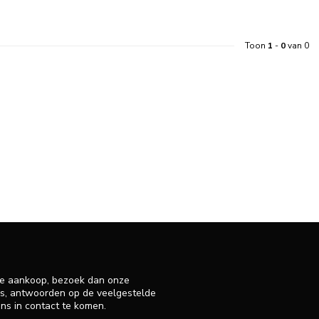
Toon
1
-
0
van 0
 je aankoop, bezoek dan onze
ens, antwoorden op de veelgestelde
ns in contact te komen.