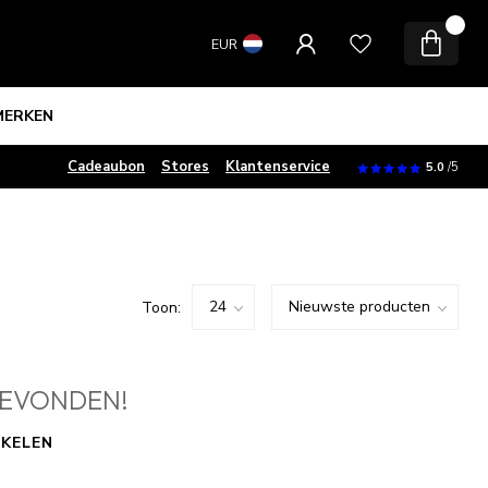
0
EUR
MERKEN
Cadeaubon
Stores
Klantenservice
5.0
/5
Toon:
EVONDEN!
KELEN