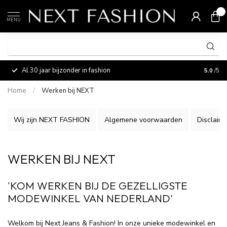
0
MENU
Al 30 jaar bijzonder in fashion
Vermaa
5.0
/5
Home
/
Werken bij NEXT
Wij zijn NEXT FASHION
Algemene voorwaarden
Disclaim
WERKEN BIJ NEXT
'KOM WERKEN BIJ DE GEZELLIGSTE
MODEWINKEL VAN NEDERLAND'
Welkom bij Next Jeans & Fashion! In onze unieke modewinkel en