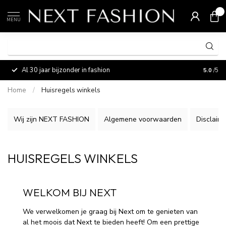
0
MENU
Al 30 jaar bijzonder in fashion
Vermaa
5.0
/5
Home
/
Huisregels winkels
Wij zijn NEXT FASHION
Algemene voorwaarden
Disclaim
HUISREGELS WINKELS
WELKOM BIJ NEXT
We verwelkomen je graag bij Next om te genieten van
al het moois dat Next te bieden heeft! Om een prettige