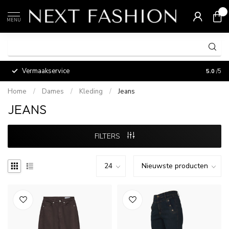
0
MENU
Vermaakservice
5.0
/5
Home
/
Dames
/
Kleding
/
Jeans
JEANS
FILTERS