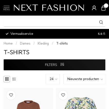
0
MENU
Vermaakservice
5.0
/5
Home
/
Dames
/
Kleding
/
T-shirts
T-SHIRTS
FILTERS