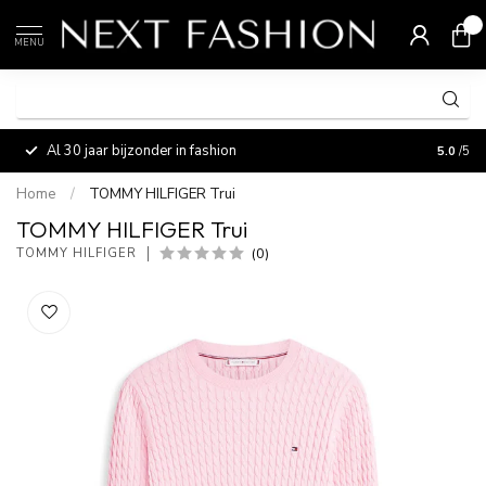
0
MENU
Al 30 jaar bijzonder in fashion
Vermaa
5.0
/5
Home
/
TOMMY HILFIGER Trui
TOMMY HILFIGER Trui
(0)
TOMMY HILFIGER