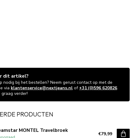
 dit artikel?
lp nodig bij het bestellen? Neem gerust contact op met de
ce via
klantenservice@nextjeans.nl
of
+31 (0)596 620826
.
 graag verder!
ERDE PRODUCTEN
eamstar MONTEL Travelbroek
€79,99
voorraad