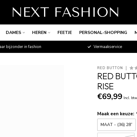
DAMES
HEREN
FEETJE
PERSONAL-SHOPPING
aar bijzonder in fashion
Vermaakservice
RED BUTTON
RED BUTT
RISE
€69,99
Incl. bt
Maak een keuze:
MAAT - (36) 28”