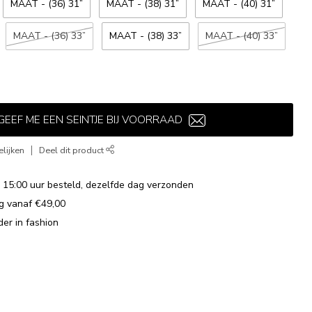
MAAT - (36) 31”
MAAT - (38) 31”
MAAT - (40) 31”
MAAT - (36) 33”
MAAT - (38) 33”
MAAT - (40) 33”
GEEF ME EEN SEINTJE BIJ VOORRAAD
lijken
Deel dit product
15:00 uur besteld, dezelfde dag verzonden
ng vanaf €49,00
der in fashion