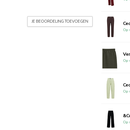
JE BEOORDELING TOEVOEGEN
Cec
Op 
Ve
Op 
Ce
Op 
&C
Op 