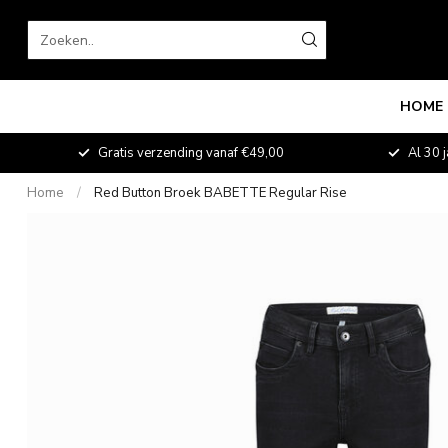
HOME
fde
Gratis verzending vanaf €49,00
Al 30 j
Home
/
Red Button Broek BABETTE Regular Rise