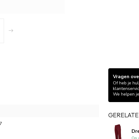
Vragen over
Of heb je hu
klantenservi
We helpen je
GERELATE
7
Dr
Op 