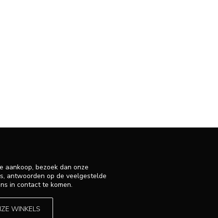
 je aankoop, bezoek dan onze
ens, antwoorden op de veelgestelde
ns in contact te komen.
NZE WINKELS