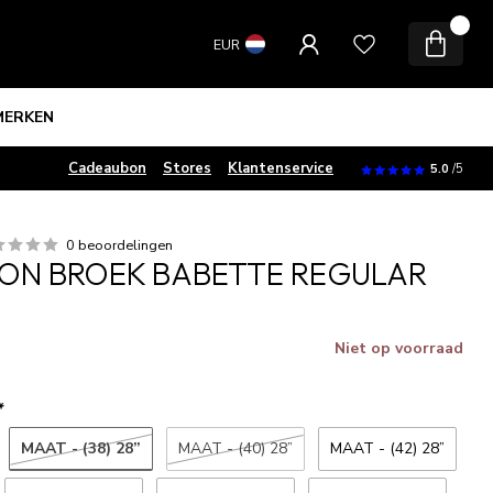
0
EUR
MERKEN
Cadeaubon
Stores
Klantenservice
5.0
/5
0 beoordelingen
ON BROEK BABETTE REGULAR
Niet op voorraad
w
*
MAAT - (38) 28”
MAAT - (40) 28”
MAAT - (42) 28”