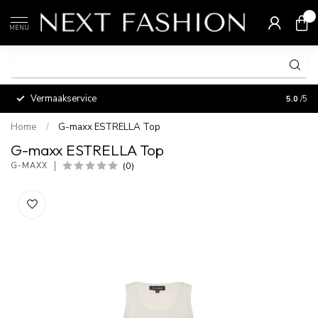
0
MENU
Vermaakservice
5.0
/5
Home
/
G-maxx ESTRELLA Top
G-maxx ESTRELLA Top
(0)
G-MAXX