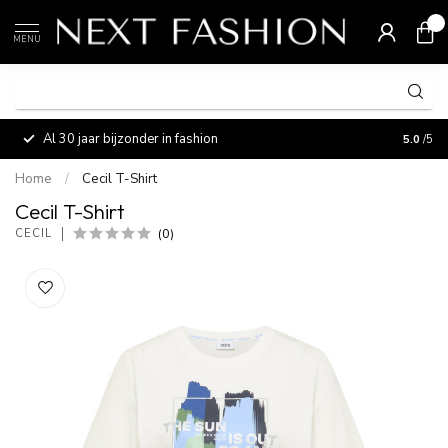
0
MENU
Al 30 jaar bijzonder in fashion
Vermaa
5.0
/5
Home
/
Cecil T-Shirt
Cecil T-Shirt
(0)
CECIL