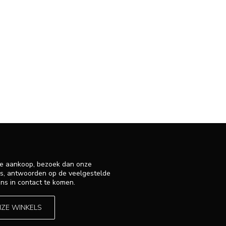
 je aankoop, bezoek dan onze
ens, antwoorden op de veelgestelde
ns in contact te komen.
NZE WINKELS