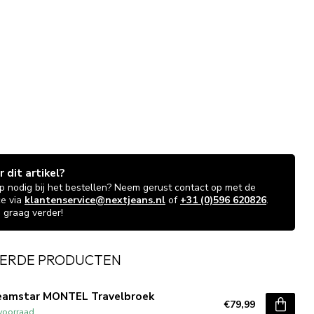
 dit artikel?
lp nodig bij het bestellen? Neem gerust contact op met de
ce via
klantenservice@nextjeans.nl
of
+31 (0)596 620826
.
 graag verder!
ERDE PRODUCTEN
eamstar MONTEL Travelbroek
€79,99
voorraad