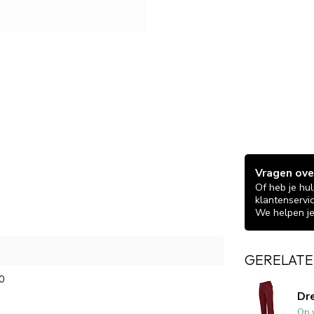
Vragen over
Of heb je hu
klantenservi
We helpen je
GERELATE
0
Dr
Op 