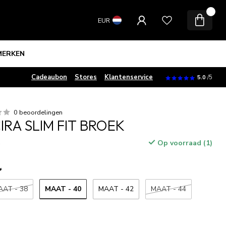
0
EUR
MERKEN
Cadeaubon
Stores
Klantenservice
5.0
/5
0 beoordelingen
IRA SLIM FIT BROEK
Op voorraad (1)
w
*
MAAT - 40
AAT - 38
MAAT - 42
MAAT - 44