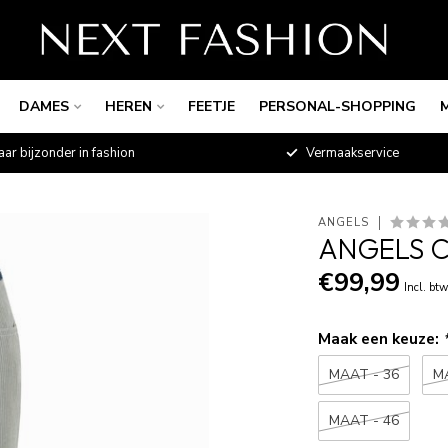
DAMES
HEREN
FEETJE
PERSONAL-SHOPPING
aar bijzonder in fashion
Vermaakservice
ANGELS
ANGELS C
€99,99
Incl. bt
Maak een keuze:
MAAT - 36
M
MAAT - 46