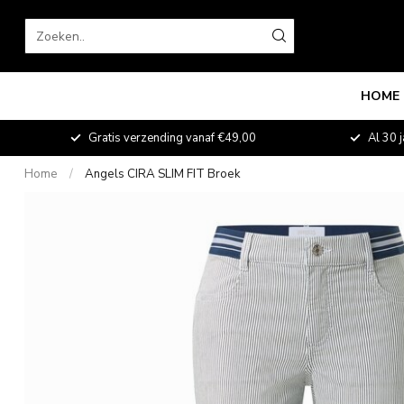
HOME
fde
Gratis verzending vanaf €49,00
Al 30 j
Home
/
Angels CIRA SLIM FIT Broek