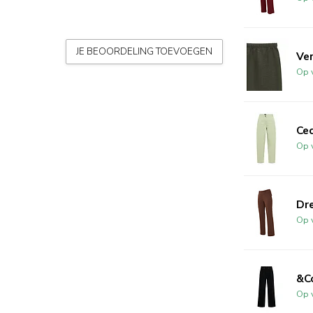
JE BEOORDELING TOEVOEGEN
Ve
Op 
Ce
Op 
Dr
Op 
&C
Op 