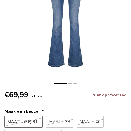
€69,99
Niet op voorraad
Incl. btw
Maak een keuze:
*
MAAT - (36) 31”
MAAT - 38
MAAT - 40